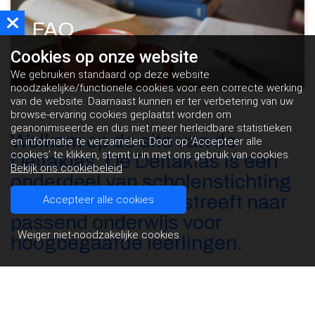
FAQ
Cookies op
onze website
We gebruiken standaard op deze website
noodzakelijke/functionele cookies voor een correcte werking
van de website. Daarnaast kunnen er ter verbetering van uw
browse-ervaring cookies geplaatst worden om
geanonimiseerde en dus niet meer herleidbare statistieken
Welkom op de site van de
en informatie te verzamelen. Door op ‘Accepteer alle
cookies’ te klikken, stemt u in met ons gebruik van cookies.
Deltaklas. De Deltaklas is een
Bekijk ons cookiebeleid
onderdeel van scholenstichting
Het Groene Lint en streeft naar
Accepteer alle cookies
passend onderwijs voor
Weiger niet-noodzakelijke cookies
hoogbegaafde leerlingen.
De Deltaklas:
biedt hoogbegaafde leerlingen uitdagend onderwijs met
ontwikkelingsgelijken in verrijkingsklassen.